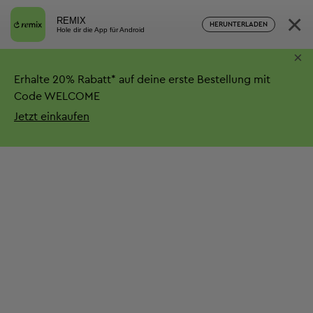
×
REMIX
HERUNTERLADEN
Hole dir die App für Android
×
Erhalte
20%
Rabatt*
auf deine erste Bestellung mit
Code WELCOME
Jetzt einkaufen