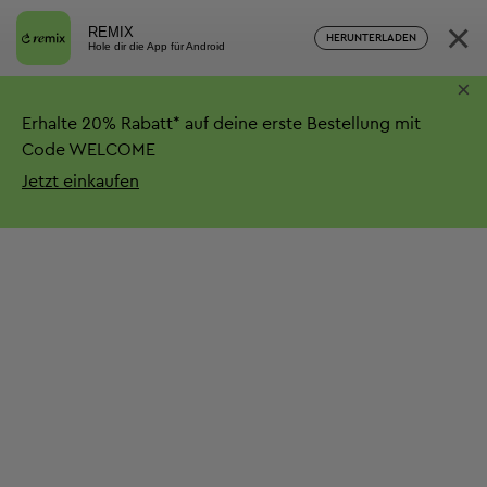
×
REMIX
HERUNTERLADEN
Hole dir die App für Android
×
Erhalte
20%
Rabatt*
auf deine erste Bestellung mit
Code WELCOME
Jetzt einkaufen