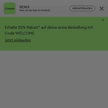
×
REMIX
HERUNTERLADEN
Hole dir die App für Android
×
Erhalte
20%
Rabatt*
auf deine erste Bestellung mit
Code WELCOME
Jetzt einkaufen