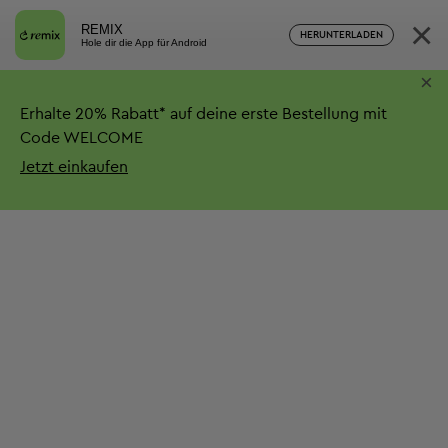
×
REMIX
HERUNTERLADEN
Hole dir die App für Android
×
Erhalte
20%
Rabatt*
auf deine erste Bestellung mit
Code WELCOME
Jetzt einkaufen