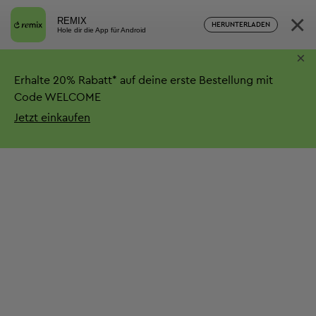
×
REMIX
HERUNTERLADEN
Hole dir die App für Android
×
Erhalte
20%
Rabatt*
auf deine erste Bestellung mit
Code WELCOME
Jetzt einkaufen