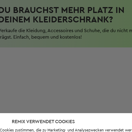
DU BRAUCHST MEHR PLATZ IN
DEINEM KLEIDERSCHRANK?
Verkaufe die Kleidung, Accessoires und Schuhe, die du nicht 
trägst. Einfach, bequem und kostenlos!
REMIX VERWENDET COOKIES
s-Cookies zustimmen, die zu Marketing- und Analysezwecken verwendet we