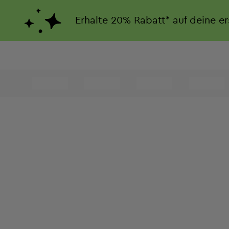
Erhalte
20%
Rabatt*
auf deine e