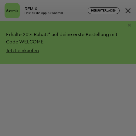
×
REMIX
HERUNTERLADEN
Hole dir die App für Android
×
Erhalte
20%
Rabatt*
auf deine erste Bestellung mit
Code WELCOME
Jetzt einkaufen