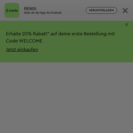
×
REMIX
HERUNTERLADEN
Hole dir die App für Android
×
Erhalte
20%
Rabatt*
auf deine erste Bestellung mit
Code WELCOME
Jetzt einkaufen