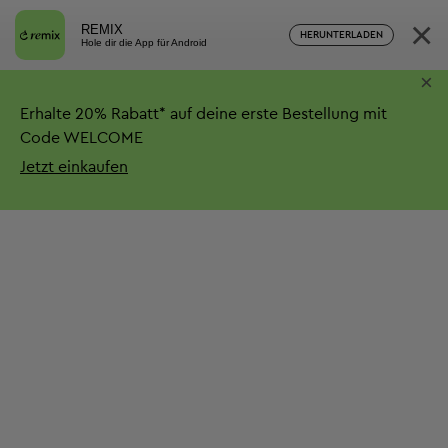
×
REMIX
HERUNTERLADEN
Hole dir die App für Android
×
Erhalte
20%
Rabatt*
auf deine erste Bestellung mit
Code WELCOME
Jetzt einkaufen