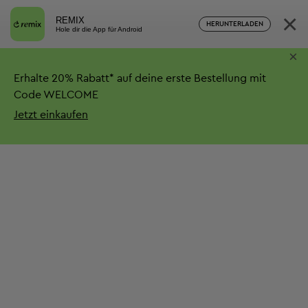
×
REMIX
HERUNTERLADEN
Hole dir die App für Android
×
Erhalte
20%
Rabatt*
auf deine erste Bestellung mit
Code WELCOME
Jetzt einkaufen