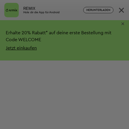
×
REMIX
HERUNTERLADEN
Hole dir die App für Android
×
Erhalte
20%
Rabatt*
auf deine erste Bestellung mit
Code WELCOME
Jetzt einkaufen