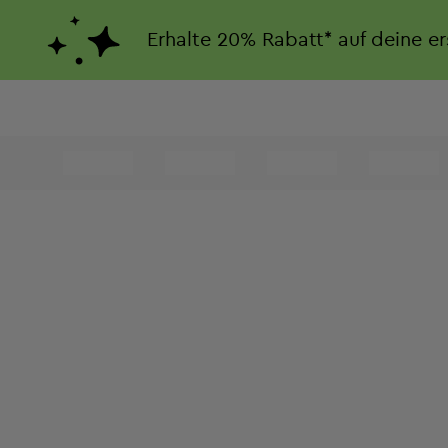
Erhalte
20%
Rabatt*
auf deine e