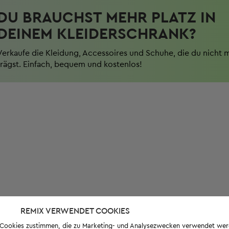
DU BRAUCHST MEHR PLATZ IN
DEINEM KLEIDERSCHRANK?
Verkaufe die Kleidung, Accessoires und Schuhe, die du nicht 
trägst. Einfach, bequem und kostenlos!
REMIX VERWENDET COOKIES
s-Cookies zustimmen, die zu Marketing- und Analysezwecken verwendet we