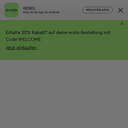
×
REMIX
HERUNTERLADEN
Hole dir die App für Android
×
Erhalte
20%
Rabatt*
auf deine erste Bestellung mit
Code WELCOME
Jetzt einkaufen