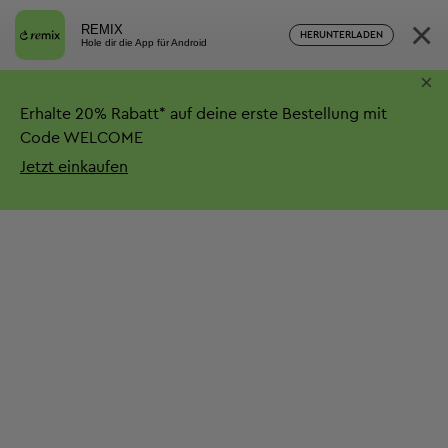
×
REMIX
HERUNTERLADEN
Hole dir die App für Android
×
Erhalte
20%
Rabatt*
auf deine erste Bestellung mit
Code WELCOME
Jetzt einkaufen