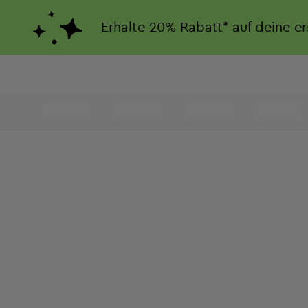
Erhalte
20%
Rabatt*
auf deine e