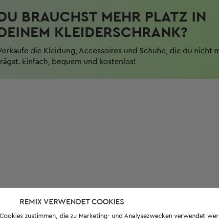
DU BRAUCHST MEHR PLATZ IN
DEINEM KLEIDERSCHRANK?
Verkaufe die Kleidung, Accessoires und Schuhe, die du nicht 
trägst. Einfach, bequem und kostenlos!
REMIX VERWENDET COOKIES
s-Cookies zustimmen, die zu Marketing- und Analysezwecken verwendet we