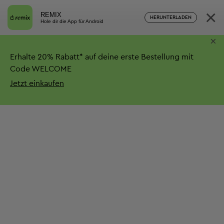
×
REMIX
HERUNTERLADEN
Hole dir die App für Android
×
Erhalte
20%
Rabatt*
auf deine erste Bestellung mit
Code WELCOME
Jetzt einkaufen