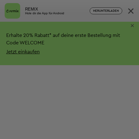
×
REMIX
HERUNTERLADEN
Hole dir die App für Android
×
Erhalte
20%
Rabatt*
auf deine erste Bestellung mit
Code WELCOME
Jetzt einkaufen