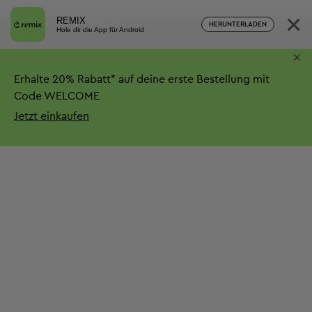
×
REMIX
HERUNTERLADEN
Hole dir die App für Android
×
Erhalte
20%
Rabatt*
auf deine erste Bestellung mit
Code WELCOME
Jetzt einkaufen