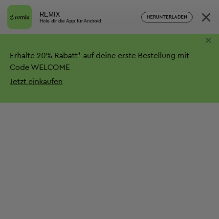
×
REMIX
HERUNTERLADEN
Hole dir die App für Android
×
Erhalte
20%
Rabatt*
auf deine erste Bestellung mit
Code WELCOME
Jetzt einkaufen