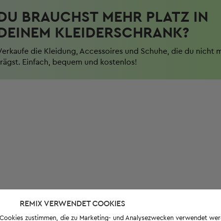
DU BRAUCHST MEHR PLATZ IN
DEINEM KLEIDERSCHRANK?
Verkaufe die Kleidung, Accessoires und Schuhe, die du nicht 
trägst. Einfach, bequem und kostenlos!
REMIX VERWENDET COOKIES
s-Cookies zustimmen, die zu Marketing- und Analysezwecken verwendet we