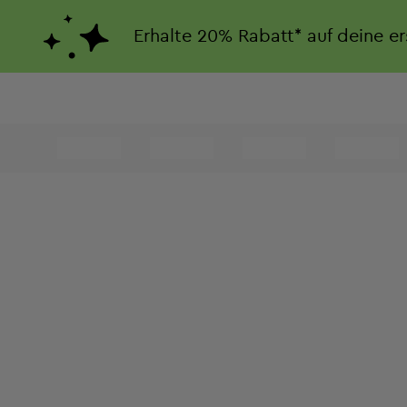
Erhalte
20%
Rabatt*
auf deine e