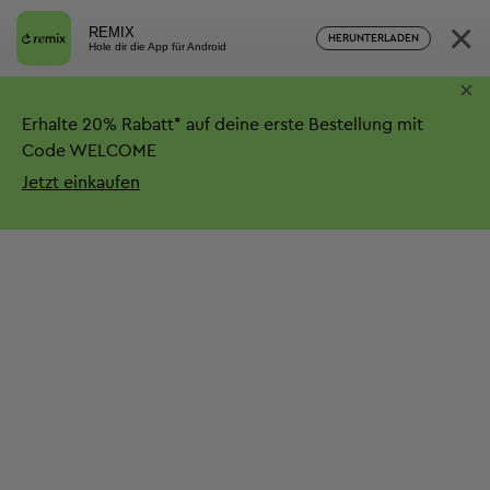
×
REMIX
HERUNTERLADEN
Hole dir die App für Android
×
Erhalte
20%
Rabatt*
auf deine erste Bestellung mit
Code WELCOME
Jetzt einkaufen