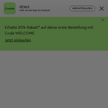
×
REMIX
HERUNTERLADEN
Hole dir die App für Android
×
Erhalte
20%
Rabatt*
auf deine erste Bestellung mit
Code WELCOME
Jetzt einkaufen