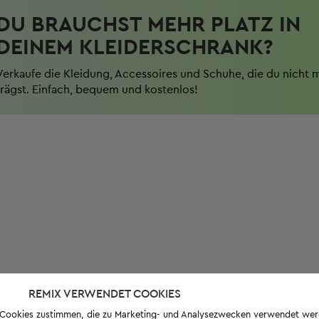
DU BRAUCHST MEHR PLATZ IN
DEINEM KLEIDERSCHRANK?
Verkaufe die Kleidung, Accessoires und Schuhe, die du nicht 
trägst. Einfach, bequem und kostenlos!
REMIX VERWENDET COOKIES
s-Cookies zustimmen, die zu Marketing- und Analysezwecken verwendet we