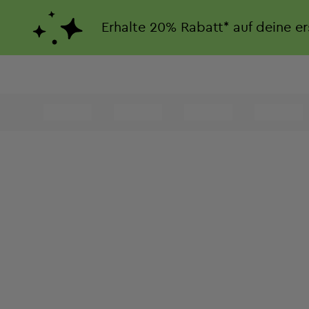
Erhalte
20%
Rabatt*
auf deine e