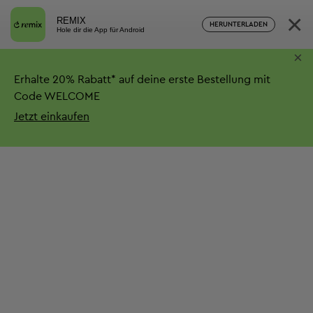
×
REMIX
HERUNTERLADEN
Hole dir die App für Android
×
Erhalte
20%
Rabatt*
auf deine erste Bestellung mit
Code WELCOME
Jetzt einkaufen