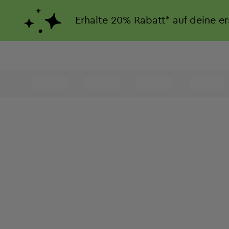
Erhalte
20%
Rabatt*
auf deine e