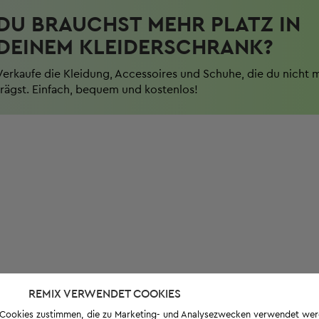
DU BRAUCHST MEHR PLATZ IN
DEINEM KLEIDERSCHRANK?
Verkaufe die Kleidung, Accessoires und Schuhe, die du nicht 
trägst. Einfach, bequem und kostenlos!
REMIX VERWENDET COOKIES
s-Cookies zustimmen, die zu Marketing- und Analysezwecken verwendet we