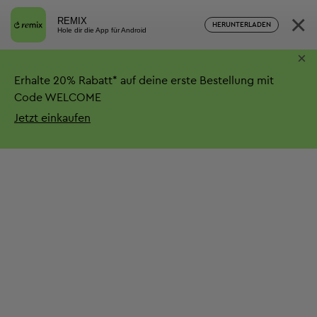
×
REMIX
HERUNTERLADEN
Hole dir die App für Android
×
Erhalte
20%
Rabatt*
auf deine erste Bestellung mit
Code WELCOME
Jetzt einkaufen