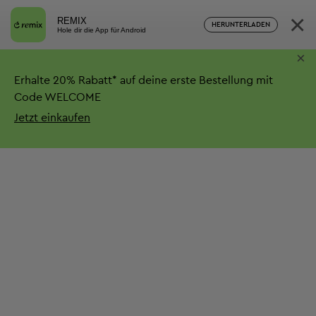
×
REMIX
HERUNTERLADEN
Hole dir die App für Android
×
Erhalte
20%
Rabatt*
auf deine erste Bestellung mit
Code WELCOME
Jetzt einkaufen