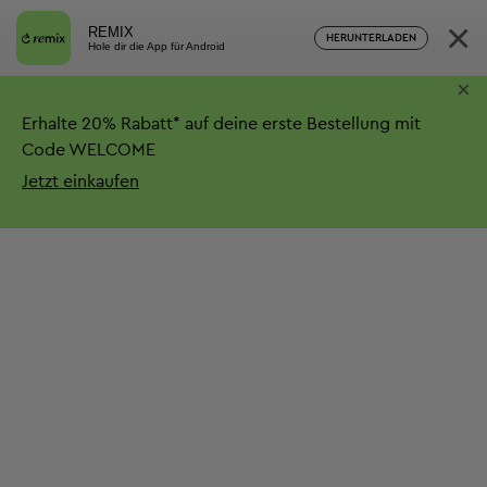
×
REMIX
HERUNTERLADEN
Hole dir die App für Android
×
Erhalte
20%
Rabatt*
auf deine erste Bestellung mit
Code WELCOME
Jetzt einkaufen