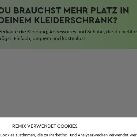
DU BRAUCHST MEHR PLATZ IN
DEINEM KLEIDERSCHRANK?
Verkaufe die Kleidung, Accessoires und Schuhe, die du nicht 
trägst. Einfach, bequem und kostenlos!
REMIX VERWENDET COOKIES
s-Cookies zustimmen, die zu Marketing- und Analysezwecken verwendet we