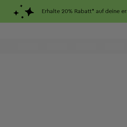
Erhalte
20%
Rabatt*
auf deine e