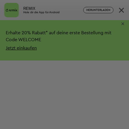
×
REMIX
HERUNTERLADEN
Hole dir die App für Android
×
Erhalte
20%
Rabatt*
auf deine erste Bestellung mit
Code WELCOME
Jetzt einkaufen