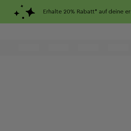
Erhalte
20%
Rabatt*
auf deine e