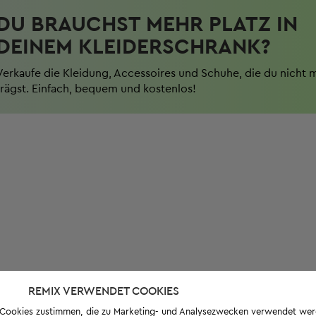
DU BRAUCHST MEHR PLATZ IN
DEINEM KLEIDERSCHRANK?
Verkaufe die Kleidung, Accessoires und Schuhe, die du nicht 
trägst. Einfach, bequem und kostenlos!
REMIX VERWENDET COOKIES
s-Cookies zustimmen, die zu Marketing- und Analysezwecken verwendet we