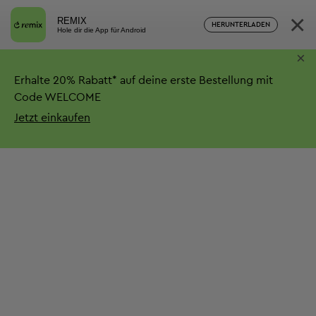
×
REMIX
HERUNTERLADEN
Hole dir die App für Android
×
Erhalte
20%
Rabatt*
auf deine erste Bestellung mit
Code WELCOME
Jetzt einkaufen