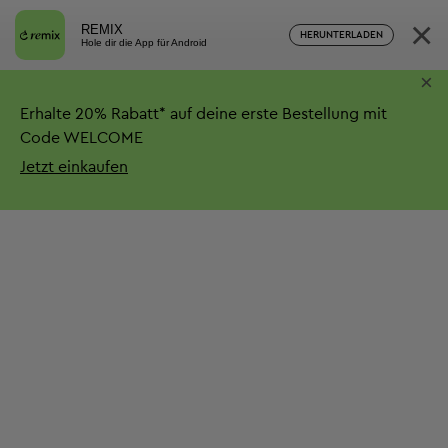
×
REMIX
HERUNTERLADEN
Hole dir die App für Android
×
Erhalte
20%
Rabatt*
auf deine erste Bestellung mit
Code WELCOME
Jetzt einkaufen