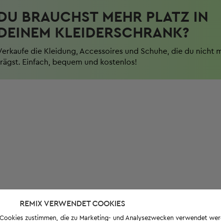
DU BRAUCHST MEHR PLATZ IN
DEINEM KLEIDERSCHRANK?
Verkaufe die Kleidung, Accessoires und Schuhe, die du nicht 
trägst. Einfach, bequem und kostenlos!
REMIX VERWENDET COOKIES
s-Cookies zustimmen, die zu Marketing- und Analysezwecken verwendet we