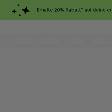
Erhalte
20%
Rabatt*
auf deine e