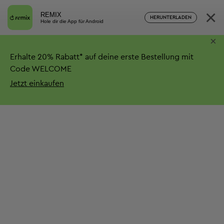
×
REMIX
HERUNTERLADEN
Hole dir die App für Android
×
Erhalte
20%
Rabatt*
auf deine erste Bestellung mit
Code WELCOME
Jetzt einkaufen