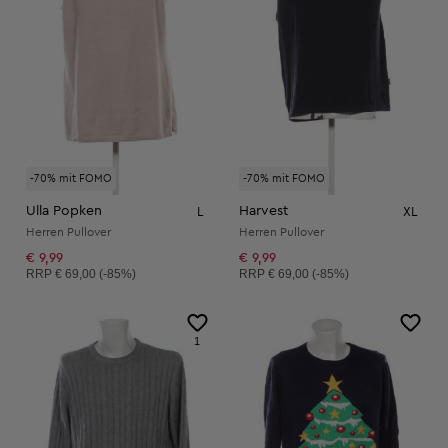
-70% mit FOMO
-70% mit FOMO
Ulla Popken
Harvest
L
XL
Herren Pullover
Herren Pullover
€ 9,99
€ 9,99
Unverbindliche Preisempfehlung:
Unverbindliche Preisempfehlung:
RRP
€ 69,00 (-85%)
RRP
€ 69,00 (-85%)
1