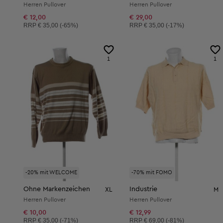
Herren Pullover
Herren Pullover
€ 12,00
€ 29,00
Unverbindliche Preisempfehlung:
Unverbindliche Preisempfehlung:
RRP
€ 35,00 (-65%)
RRP
€ 35,00 (-17%)
1
1
-20% mit WELCOME
-70% mit FOMO
Ohne Markenzeichen
Industrie
XL
M
Herren Pullover
Herren Pullover
€ 10,00
€ 12,99
Unverbindliche Preisempfehlung:
Unverbindliche Preisempfehlung:
RRP
€ 35,00 (-71%)
RRP
€ 69,00 (-81%)