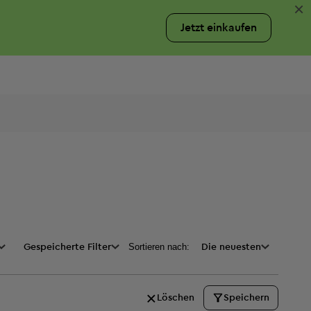
×
Jetzt einkaufen
Sortieren nach:
ktionen
Gespeicherte Filter
Preis
Die neuesten
Löschen
Speichern