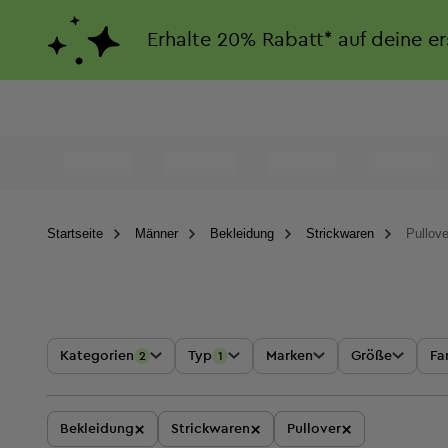
Erhalte
20%
Rabatt*
auf deine e
Startseite
Männer
Bekleidung
Strickwaren
Pullove
Kategorien
Typ
Marken
Größe
Fa
2
1
×
×
×
Bekleidung
Strickwaren
Pullover