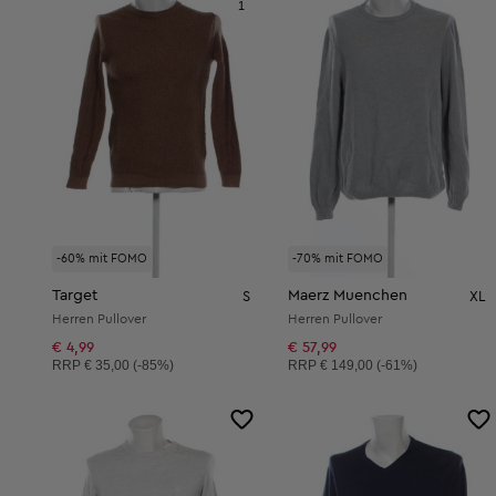
1
-60% mit FOMO
-70% mit FOMO
Target
Maerz Muenchen
S
XL
Herren Pullover
Herren Pullover
€ 4,99
€ 57,99
Unverbindliche Preisempfehlung:
Unverbindliche Preisempfehlung:
RRP
€ 35,00 (-85%)
RRP
€ 149,00 (-61%)