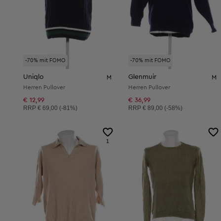
-70% mit FOMO
-70% mit FOMO
Uniqlo
Glenmuir
M
M
Herren Pullover
Herren Pullover
€ 12,99
€ 36,99
Unverbindliche Preisempfehlung:
Unverbindliche Preisempfehlung:
RRP
€ 69,00 (-81%)
RRP
€ 89,00 (-58%)
1