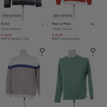
-70% mit FOMO
-60% mit FOMO
BOSS
Marc O'Polo
L
XL
Herren Pullover
Herren Pullover
€ 43,99
€ 24,99
Unverbindliche Preisempfehlung:
Unverbindliche Preisempfehlung:
RRP
€ 199,00 (-77%)
RRP
€ 149,00 (-83%)
6
2