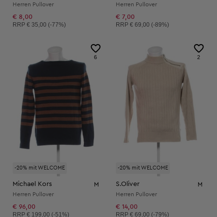
Herren Pullover
Herren Pullover
€ 8,00
€ 7,00
Unverbindliche Preisempfehlung:
Unverbindliche Preisempfehlung:
RRP
€ 35,00 (-77%)
RRP
€ 69,00 (-89%)
6
2
-20% mit WELCOME
-20% mit WELCOME
Michael Kors
S.Oliver
M
M
Herren Pullover
Herren Pullover
€ 96,00
€ 14,00
Unverbindliche Preisempfehlung:
Unverbindliche Preisempfehlung:
RRP
€ 199,00 (-51%)
RRP
€ 69,00 (-79%)