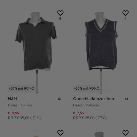
5
2
-50% mit FOMO
-60% mit FOMO
H&M
Ohne Markenzeichen
XL
M
Herren Pullover
Herren Pullover
€ 9,99
€ 7,99
Unverbindliche Preisempfehlung:
Unverbindliche Preisempfehlung:
RRP
€ 35,00 (-71%)
RRP
€ 35,00 (-77%)