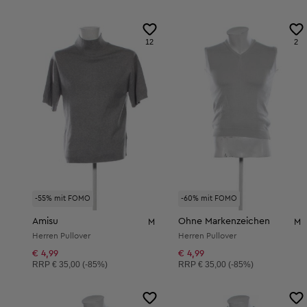
12
2
-55% mit FOMO
-60% mit FOMO
Amisu
Ohne Markenzeichen
M
M
Herren Pullover
Herren Pullover
€ 4,99
€ 4,99
Unverbindliche Preisempfehlung:
Unverbindliche Preisempfehlung:
RRP
€ 35,00 (-85%)
RRP
€ 35,00 (-85%)