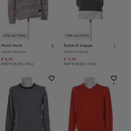
-70% mit FOMO
-70% mit FOMO
Much More
Robe Di Kappa
S
L
Herren Pullover
Herren Pullover
€ 8,99
€ 17,99
Unverbindliche Preisempfehlung:
Unverbindliche Preisempfehlung:
RRP
€ 35,00 (-74%)
RRP
€ 68,00 (-73%)
4