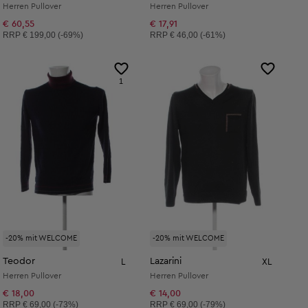
Herren Pullover
Herren Pullover
€ 60,55
€ 17,91
Unverbindliche Preisempfehlung:
Unverbindliche Preisempfehlung:
RRP
€ 199,00 (-69%)
RRP
€ 46,00 (-61%)
1
-20% mit WELCOME
-20% mit WELCOME
Teodor
Lazarini
L
XL
Herren Pullover
Herren Pullover
€ 18,00
€ 14,00
Unverbindliche Preisempfehlung:
Unverbindliche Preisempfehlung:
RRP
€ 69,00 (-73%)
RRP
€ 69,00 (-79%)