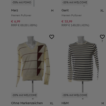
-35% mit FOMO
-20% mit WELCOME
Marz
Gant
M
XL
Herren Pullover
Herren Pullover
€ 6,99
€ 53,99
Unverbindliche Preisempfehlung:
Unverbindliche Preisempfehlung:
RRP
€ 69,00 (-89%)
RRP
€ 149,00 (-63%)
7
-20% mit WELCOME
-20% mit WELCOME
Ohne Markenzeichen
H&M
XL
M