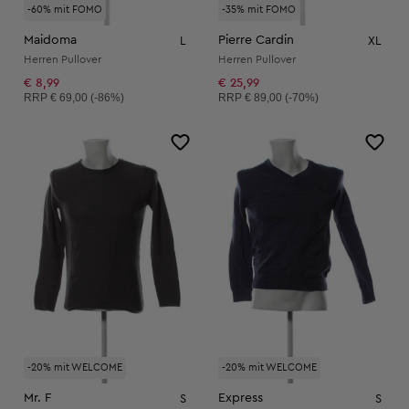
-60% mit FOMO
-35% mit FOMO
Maidoma
Pierre Cardin
L
XL
Herren Pullover
Herren Pullover
€ 8,99
€ 25,99
Unverbindliche Preisempfehlung:
Unverbindliche Preisempfehlung:
RRP
€ 69,00 (-86%)
RRP
€ 89,00 (-70%)
-20% mit WELCOME
-20% mit WELCOME
Mr. F
Express
S
S