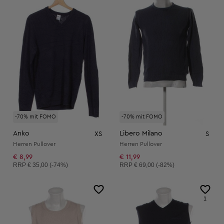
-70% mit FOMO
-70% mit FOMO
Anko
Libero Milano
XS
S
Herren Pullover
Herren Pullover
€ 8,99
€ 11,99
Unverbindliche Preisempfehlung:
Unverbindliche Preisempfehlung:
RRP
€ 35,00 (-74%)
RRP
€ 69,00 (-82%)
1