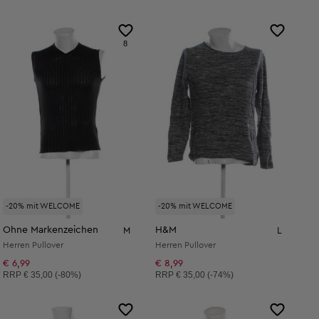
8
-20% mit WELCOME
-20% mit WELCOME
Ohne Markenzeichen
H&M
M
L
Herren Pullover
Herren Pullover
€ 6,99
€ 8,99
Unverbindliche Preisempfehlung:
Unverbindliche Preisempfehlung:
RRP
€ 35,00 (-80%)
RRP
€ 35,00 (-74%)