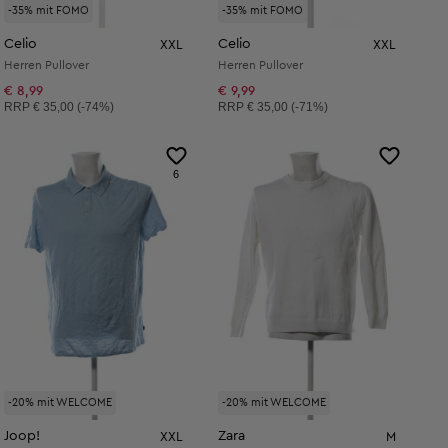
-35% mit FOMO
-35% mit FOMO
Celio
Celio
XXL
XXL
Herren Pullover
Herren Pullover
€ 8,99
€ 9,99
Unverbindliche Preisempfehlung:
Unverbindliche Preisempfehlung:
RRP
€ 35,00 (-74%)
RRP
€ 35,00 (-71%)
6
-20% mit WELCOME
-20% mit WELCOME
Joop!
Zara
XXL
M