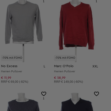
1
1
-70% mit FOMO
-70% mit FOMO
No Excess
Marc O'Polo
L
XXL
Herren Pullover
Herren Pullover
€ 11,99
€ 58,99
Unverbindliche Preisempfehlung:
Unverbindliche Preisempfehlung:
RRP
€ 69,00 (-82%)
RRP
€ 149,00 (-60%)
1