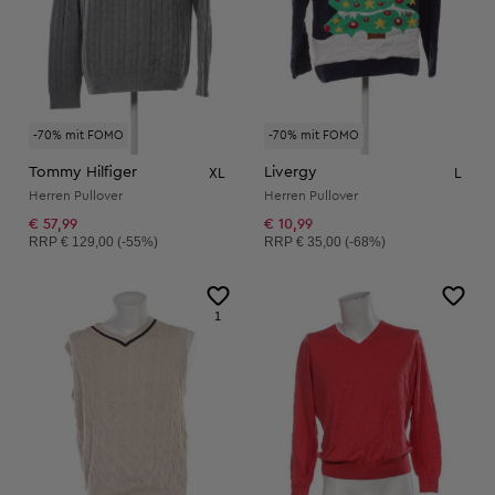
-70% mit FOMO
-70% mit FOMO
Tommy Hilfiger
Livergy
XL
L
Herren Pullover
Herren Pullover
€ 57,99
€ 10,99
Unverbindliche Preisempfehlung:
Unverbindliche Preisempfehlung:
RRP
€ 129,00 (-55%)
RRP
€ 35,00 (-68%)
1