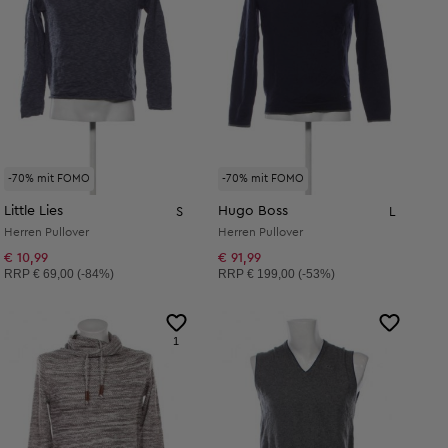
-70% mit FOMO
-70% mit FOMO
Little Lies
Hugo Boss
S
L
Herren Pullover
Herren Pullover
€ 10,99
€ 91,99
Unverbindliche Preisempfehlung:
Unverbindliche Preisempfehlung:
RRP
€ 69,00 (-84%)
RRP
€ 199,00 (-53%)
1