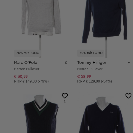
-70% mit FOMO
-70% mit FOMO
Marc O'Polo
Tommy Hilfiger
S
M
Herren Pullover
Herren Pullover
€ 30,99
€ 58,99
Unverbindliche Preisempfehlung:
Unverbindliche Preisempfehlung:
RRP
€ 149,00 (-79%)
RRP
€ 129,00 (-54%)
1