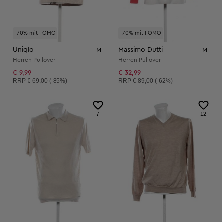
-70% mit FOMO
-70% mit FOMO
Uniqlo
Massimo Dutti
M
M
Herren Pullover
Herren Pullover
€ 9,99
€ 32,99
Unverbindliche Preisempfehlung:
Unverbindliche Preisempfehlung:
RRP
€ 69,00 (-85%)
RRP
€ 89,00 (-62%)
7
12