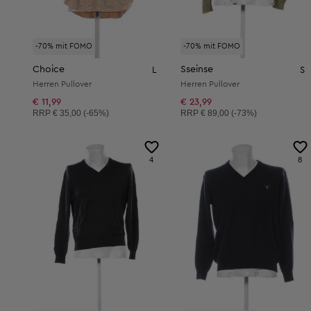
-70% mit FOMO
-70% mit FOMO
Choice
Sseinse
L
S
Herren Pullover
Herren Pullover
€ 11,99
€ 23,99
Unverbindliche Preisempfehlung:
Unverbindliche Preisempfehlung:
RRP
€ 35,00 (-65%)
RRP
€ 89,00 (-73%)
4
8