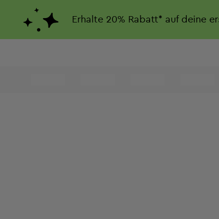
Erhalte
20%
Rabatt*
auf deine e