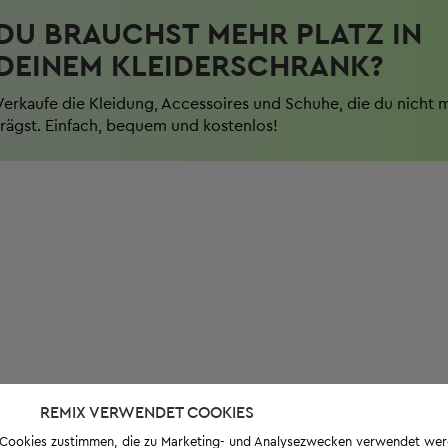
DU BRAUCHST MEHR PLATZ IN
DEINEM KLEIDERSCHRANK?
Verkaufe die Kleidung, Accessoires und Schuhe, die du nicht 
trägst. Einfach, bequem und kostenlos!
REMIX VERWENDET COOKIES
s-Cookies zustimmen, die zu Marketing- und Analysezwecken verwendet we