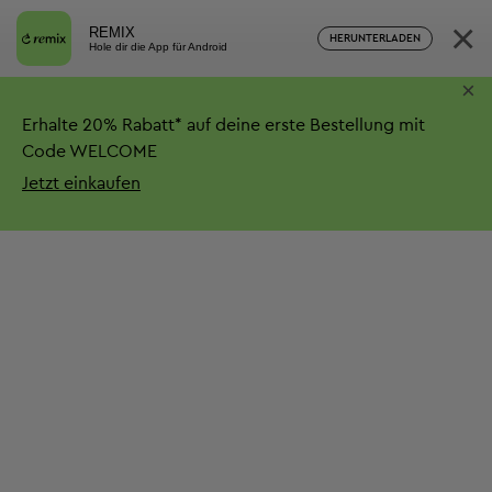
×
REMIX
HERUNTERLADEN
Hole dir die App für Android
×
Erhalte
20%
Rabatt*
auf deine erste Bestellung mit
Code WELCOME
Jetzt einkaufen