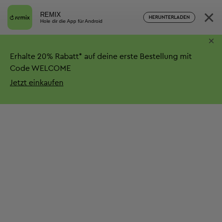
×
REMIX
HERUNTERLADEN
Hole dir die App für Android
×
Erhalte
20%
Rabatt*
auf deine erste Bestellung mit
Code WELCOME
Jetzt einkaufen