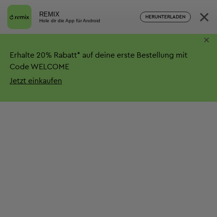
×
REMIX
HERUNTERLADEN
Hole dir die App für Android
×
Erhalte
20%
Rabatt*
auf deine erste Bestellung mit
Code WELCOME
Jetzt einkaufen