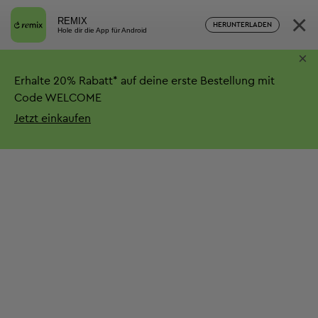
×
REMIX
HERUNTERLADEN
Hole dir die App für Android
×
Erhalte
20%
Rabatt*
auf deine erste Bestellung mit
Code WELCOME
Jetzt einkaufen