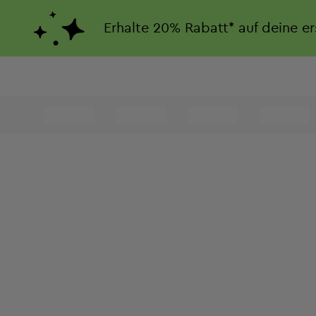
Erhalte
20%
Rabatt*
auf deine e