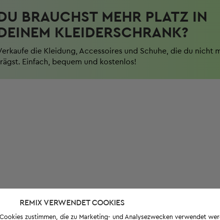
DU BRAUCHST MEHR PLATZ IN
DEINEM KLEIDERSCHRANK?
Verkaufe die Kleidung, Accessoires und Schuhe, die du nicht 
trägst. Einfach, bequem und kostenlos!
REMIX VERWENDET COOKIES
s-Cookies zustimmen, die zu Marketing- und Analysezwecken verwendet we