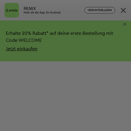
×
REMIX
HERUNTERLADEN
Hole dir die App für Android
×
Erhalte
20%
Rabatt*
auf deine erste Bestellung mit
Code WELCOME
Jetzt einkaufen