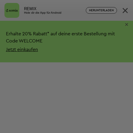
×
REMIX
HERUNTERLADEN
Hole dir die App für Android
×
Erhalte
20%
Rabatt*
auf deine erste Bestellung mit
Code WELCOME
Jetzt einkaufen