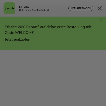
×
REMIX
HERUNTERLADEN
Hole dir die App für Android
×
Erhalte
20%
Rabatt*
auf deine erste Bestellung mit
Code WELCOME
Jetzt einkaufen