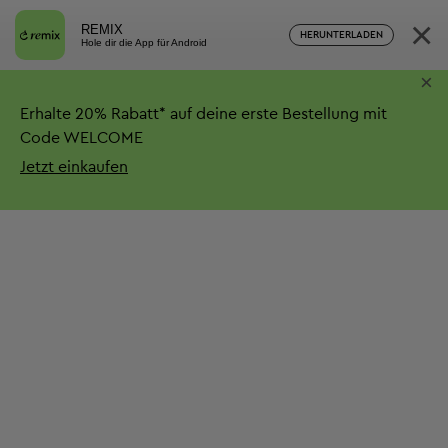
×
REMIX
HERUNTERLADEN
Hole dir die App für Android
×
Erhalte
20%
Rabatt*
auf deine erste Bestellung mit
Code WELCOME
Jetzt einkaufen