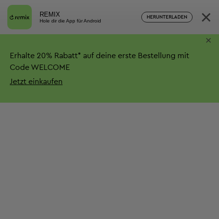
×
REMIX
HERUNTERLADEN
Hole dir die App für Android
×
Erhalte
20%
Rabatt*
auf deine erste Bestellung mit
Code WELCOME
Jetzt einkaufen