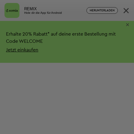
×
REMIX
HERUNTERLADEN
Hole dir die App für Android
×
Erhalte
20%
Rabatt*
auf deine erste Bestellung mit
Code WELCOME
Jetzt einkaufen