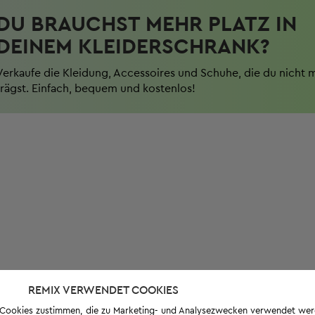
DU BRAUCHST MEHR PLATZ IN
DEINEM KLEIDERSCHRANK?
Verkaufe die Kleidung, Accessoires und Schuhe, die du nicht 
trägst. Einfach, bequem und kostenlos!
REMIX VERWENDET COOKIES
s-Cookies zustimmen, die zu Marketing- und Analysezwecken verwendet we