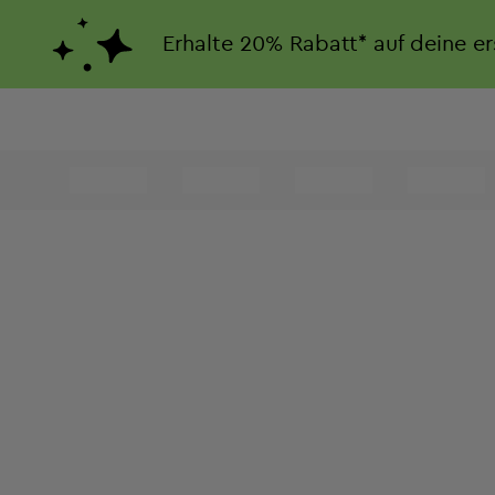
Erhalte
20%
Rabatt*
auf deine e