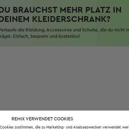
DU BRAUCHST MEHR PLATZ IN
DEINEM KLEIDERSCHRANK?
Verkaufe die Kleidung, Accessoires und Schuhe, die du nicht 
trägst. Einfach, bequem und kostenlos!
REMIX VERWENDET COOKIES
s-Cookies zustimmen, die zu Marketing- und Analysezwecken verwendet we