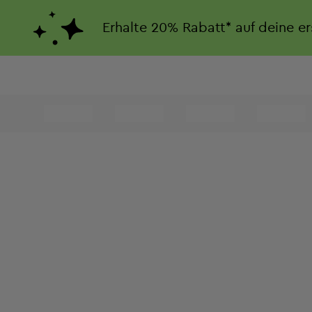
Erhalte
20%
Rabatt*
auf deine e